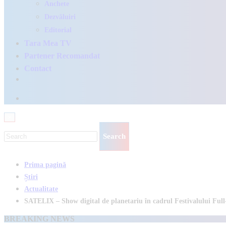
Anchete
Dezvăluiri
Editorial
Tara Mea TV
Partener Recomandat
Contact
×
Prima pagină
Știri
Actualitate
SATELIX – Show digital de planetariu în cadrul Festivalului Ful
BREAKING NEWS