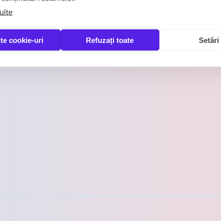
ulte
te cookie-uri
Refuzați toate
Setări