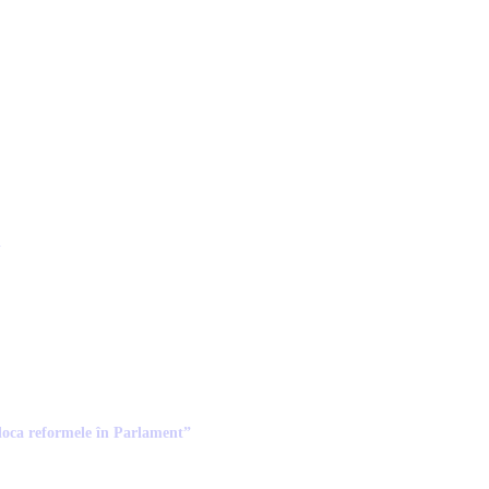
i
loca reformele în Parlament”