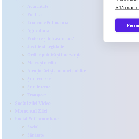
Actualitate
Află mai m
Politică
Economie & Financiar
Permi
Agricultură
Proiecte și infrastructură
Justiție și Legislație
Ordine publică și intervenție
Meteo și mediu
Atenționări și anunțuri publice
Știri externe
Știri interne
Transport
Șoc!ul zilei Video
Momentul Zilei
Social & Comunitate
Social
Sănătate