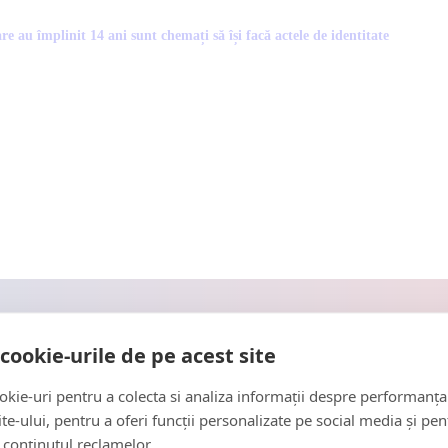
re au împlinit 14 ani sunt chemați să își facă actele de identitate
cookie-urile de pe acest site
kie-uri pentru a colecta si analiza informații despre performanța
site-ului, pentru a oferi funcții personalizate pe social media și pen
 conținutul reclamelor.