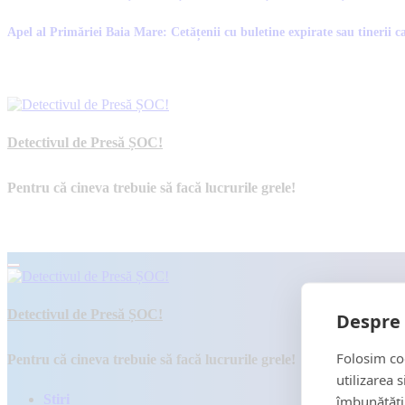
Apel al Primăriei Baia Mare: Cetățenii cu buletine expirate sau tinerii ca
Detectivul de Presă ȘOC!
Pentru că cineva trebuie să facă lucrurile grele!
Detectivul de Presă ȘOC!
Despre 
Folosim coo
Pentru că cineva trebuie să facă lucrurile grele!
utilizarea 
Știri
îmbunătăți