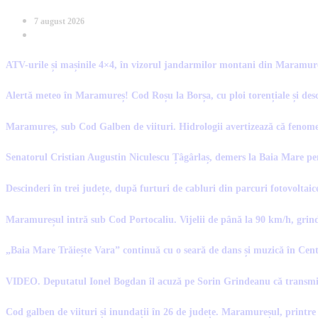
7 august 2026
ATV-urile și mașinile 4×4, în vizorul jandarmilor montani din Maramureș.
Alertă meteo în Maramureș! Cod Roșu la Borșa, cu ploi torențiale și desc
Maramureș, sub Cod Galben de viituri. Hidrologii avertizează că fenomen
Senatorul Cristian Augustin Niculescu Țâgârlaș, demers la Baia Mare pe
Descinderi în trei județe, după furturi de cabluri din parcuri fotovoltaic
Maramureșul intră sub Cod Portocaliu. Vijelii de până la 90 km/h, grindi
„Baia Mare Trăiește Vara” continuă cu o seară de dans și muzică în Ce
VIDEO. Deputatul Ionel Bogdan îl acuză pe Sorin Grindeanu că transmit
Cod galben de viituri și inundații în 26 de județe. Maramureșul, printre 