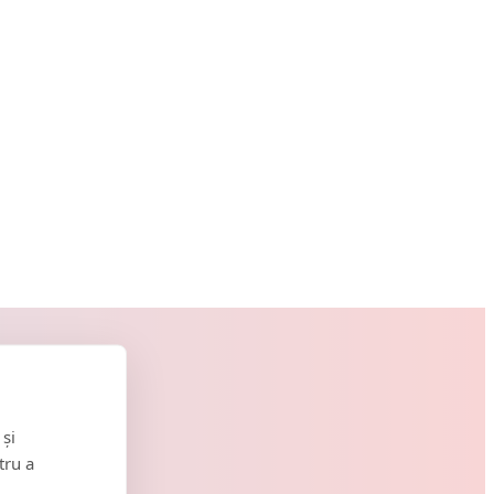
 și
tru a