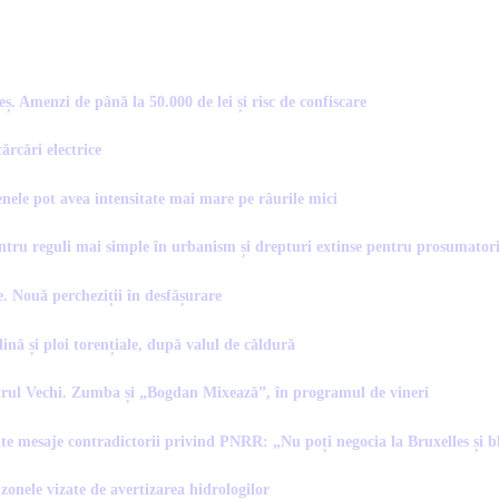
 Amenzi de până la 50.000 de lei și risc de confiscare
ărcări electrice
ele pot avea intensitate mai mare pe râurile mici
ntru reguli mai simple în urbanism și drepturi extinse pentru prosumator
e. Nouă percheziții în desfășurare
nă și ploi torențiale, după valul de căldură
ntrul Vechi. Zumba și „Bogdan Mixează”, în programul de vineri
e mesaje contradictorii privind PNRR: „Nu poți negocia la Bruxelles și b
zonele vizate de avertizarea hidrologilor