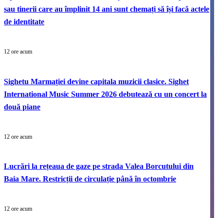
sau tinerii care au împlinit 14 ani sunt chemați să își facă actele
de identitate
12 ore acum
Sighetu Marmației devine capitala muzicii clasice. Sighet
International Music Summer 2026 debutează cu un concert la
două piane
12 ore acum
Lucrări la rețeaua de gaze pe strada Valea Borcutului din
Baia Mare. Restricții de circulație până în octombrie
12 ore acum