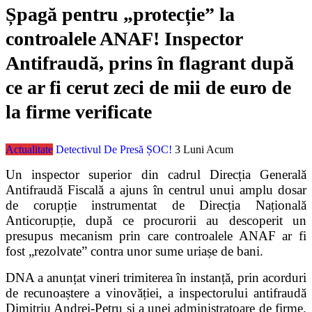
Șpagă pentru „protecție” la
controalele ANAF! Inspector
Antifraudă, prins în flagrant după
ce ar fi cerut zeci de mii de euro de
la firme verificate
Actualitate
Detectivul De Presă ȘOC!
3 Luni Acum
Un inspector superior din cadrul
Direcția Generală
Antifraudă Fiscală
a ajuns în centrul unui amplu dosar
de corupție instrumentat de
Direcția Națională
Anticorupție
, după ce procurorii au descoperit un
presupus mecanism prin care controalele ANAF ar fi
fost „rezolvate” contra unor sume uriașe de bani.
DNA a anunțat vineri trimiterea în instanță, prin acorduri
de recunoaștere a vinovăției, a inspectorului antifraudă
Dimitriu Andrei-Petru
și a unei administratoare de firme,