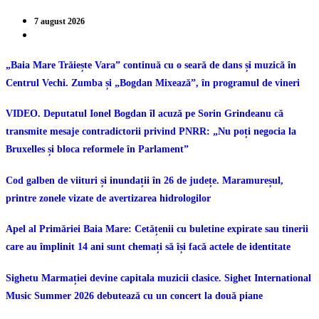
7 august 2026
„Baia Mare Trăiește Vara” continuă cu o seară de dans și muzică în
Centrul Vechi. Zumba și „Bogdan Mixează”, în programul de vineri
VIDEO. Deputatul Ionel Bogdan îl acuză pe Sorin Grindeanu că
transmite mesaje contradictorii privind PNRR: „Nu poți negocia la
Bruxelles și bloca reformele în Parlament”
Cod galben de viituri și inundații în 26 de județe. Maramureșul,
printre zonele vizate de avertizarea hidrologilor
Apel al Primăriei Baia Mare: Cetățenii cu buletine expirate sau tinerii
care au împlinit 14 ani sunt chemați să își facă actele de identitate
Sighetu Marmației devine capitala muzicii clasice. Sighet International
Music Summer 2026 debutează cu un concert la două piane