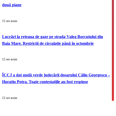
două piane
12 ore acum
Lucrări la rețeaua de gaze pe strada Valea Borcutului din
Baia Mare. Restricții de circulație până în octombrie
12 ore acum
ÎCCJ a dat undă verde judecării dosarului Călin Georgescu –
Horațiu Potra. Toate contestațiile au fost respinse
12 ore acum