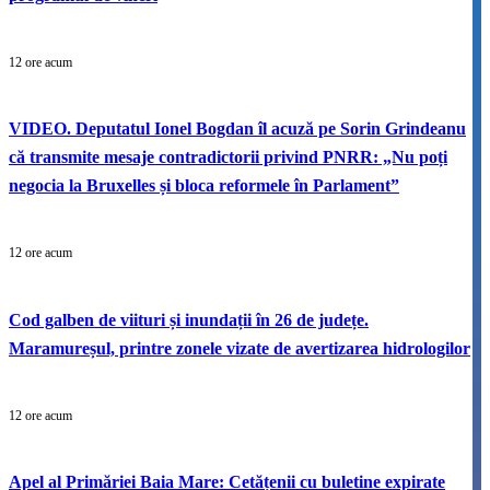
12 ore acum
VIDEO. Deputatul Ionel Bogdan îl acuză pe Sorin Grindeanu
că transmite mesaje contradictorii privind PNRR: „Nu poți
negocia la Bruxelles și bloca reformele în Parlament”
12 ore acum
Cod galben de viituri și inundații în 26 de județe.
Maramureșul, printre zonele vizate de avertizarea hidrologilor
12 ore acum
Apel al Primăriei Baia Mare: Cetățenii cu buletine expirate