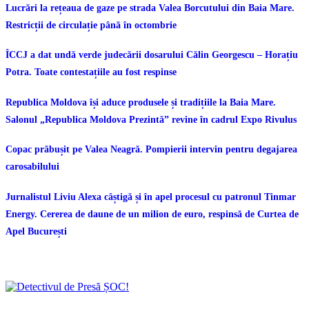
Lucrări la rețeaua de gaze pe strada Valea Borcutului din Baia Mare.
Restricții de circulație până în octombrie
ÎCCJ a dat undă verde judecării dosarului Călin Georgescu – Horațiu
Potra. Toate contestațiile au fost respinse
Republica Moldova își aduce produsele și tradițiile la Baia Mare.
Salonul „Republica Moldova Prezintă” revine în cadrul Expo Rivulus
Copac prăbușit pe Valea Neagră. Pompierii intervin pentru degajarea
carosabilului
Jurnalistul Liviu Alexa câștigă și în apel procesul cu patronul Tinmar
Energy. Cererea de daune de un milion de euro, respinsă de Curtea de
Apel București