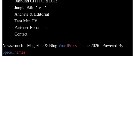
Răspund CITITORILOR
Jungla Băimăreană
Anchete & Editorial
Tara Mea TV
Partener Recomandat
Contact
Newscrunch - Magazine & Blog
WordPress
Theme 2026 | Powered By
SpiceThemes