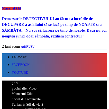
Momentul Zilei
Demersurile DETECTIVULUI au făcut ca lucrările de
DECUPARE a asfaltului să se facă pe timp de NOAPTE sau
SÂMBĂTA. “Nu vor să lucreze pe timp de noapte. Dacă nu vor
noaptea și nici doar sâmbăta, reziliem contractul.”
2 luni acum
Adi RUSU
Follow Us:
FACEBOOK
YOUTUBE
Știri
Șoc!ul zilei Video
Momentul Zilei
Social & Comunitate
Turism & Stil de viață