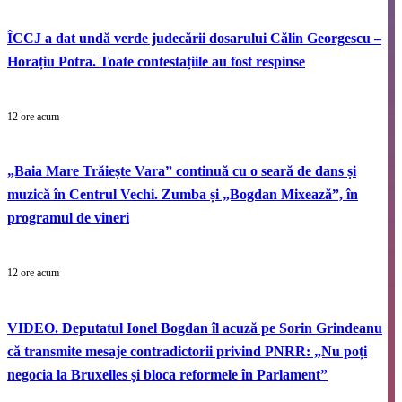
ÎCCJ a dat undă verde judecării dosarului Călin Georgescu –
Horațiu Potra. Toate contestațiile au fost respinse
12 ore acum
„Baia Mare Trăiește Vara” continuă cu o seară de dans și
muzică în Centrul Vechi. Zumba și „Bogdan Mixează”, în
programul de vineri
12 ore acum
VIDEO. Deputatul Ionel Bogdan îl acuză pe Sorin Grindeanu
că transmite mesaje contradictorii privind PNRR: „Nu poți
negocia la Bruxelles și bloca reformele în Parlament”