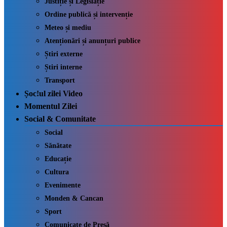
Justiție și Legislație
Ordine publică și intervenție
Meteo și mediu
Atenționări și anunțuri publice
Știri externe
Știri interne
Transport
Șoc!ul zilei Video
Momentul Zilei
Social & Comunitate
Social
Sănătate
Educație
Cultura
Evenimente
Monden & Cancan
Sport
Comunicate de Presă