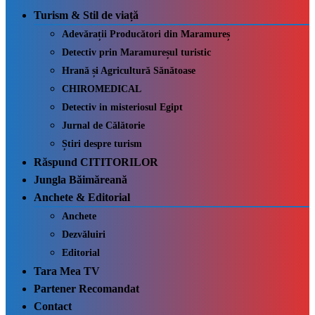
Turism & Stil de viață
Adevărații Producători din Maramureș
Detectiv prin Maramureșul turistic
Hrană și Agricultură Sănătoase
CHIROMEDICAL
Detectiv in misteriosul Egipt
Jurnal de Călătorie
Știri despre turism
Răspund CITITORILOR
Jungla Băimăreană
Anchete & Editorial
Anchete
Dezvăluiri
Editorial
Tara Mea TV
Partener Recomandat
Contact