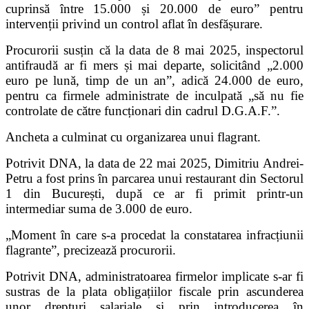
cuprinsă între 15.000 și 20.000 de euro” pentru
intervenții privind un control aflat în desfășurare.
Procurorii susțin că la data de 8 mai 2025, inspectorul
antifraudă ar fi mers și mai departe, solicitând „2.000
euro pe lună, timp de un an”, adică 24.000 de euro,
pentru ca firmele administrate de inculpată „să nu fie
controlate de către funcționari din cadrul D.G.A.F.”.
Ancheta a culminat cu organizarea unui flagrant.
Potrivit DNA, la data de 22 mai 2025,
Dimitriu Andrei-
Petru
a fost prins în parcarea unui restaurant din Sectorul
1 din București, după ce ar fi primit printr-un
intermediar suma de 3.000 de euro.
„Moment în care s-a procedat la constatarea infracțiunii
flagrante”, precizează procurorii.
Potrivit DNA, administratoarea firmelor implicate s-ar fi
sustras de la plata obligațiilor fiscale prin ascunderea
unor drepturi salariale și prin introducerea în