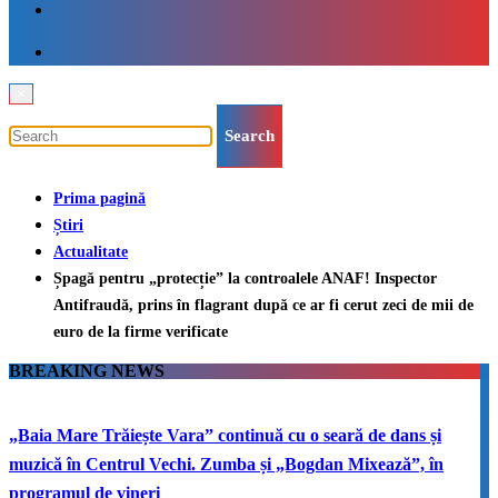
×
Prima pagină
Știri
Actualitate
Șpagă pentru „protecție” la controalele ANAF! Inspector
Antifraudă, prins în flagrant după ce ar fi cerut zeci de mii de
euro de la firme verificate
BREAKING NEWS
„Baia Mare Trăiește Vara” continuă cu o seară de dans și
muzică în Centrul Vechi. Zumba și „Bogdan Mixează”, în
programul de vineri