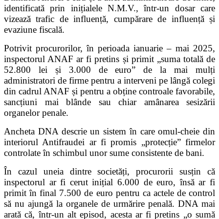
identificată prin inițialele N.M.V., într-un dosar care
vizează trafic de influență, cumpărare de influență și
evaziune fiscală.
Potrivit procurorilor, în perioada ianuarie – mai 2025,
inspectorul ANAF ar fi pretins și primit „suma totală de
52.800 lei și 3.000 de euro” de la mai mulți
administratori de firme pentru a interveni pe lângă colegi
din cadrul ANAF și pentru a obține controale favorabile,
sancțiuni mai blânde sau chiar amânarea sesizării
organelor penale.
Ancheta DNA descrie un sistem în care omul-cheie din
interiorul Antifraudei ar fi promis „protecție” firmelor
controlate în schimbul unor sume consistente de bani.
În cazul uneia dintre societăți, procurorii susțin că
inspectorul ar fi cerut inițial 6.000 de euro, însă ar fi
primit în final 7.500 de euro pentru ca actele de control
să nu ajungă la organele de urmărire penală. DNA mai
arată că, într-un alt episod, acesta ar fi pretins „o sumă