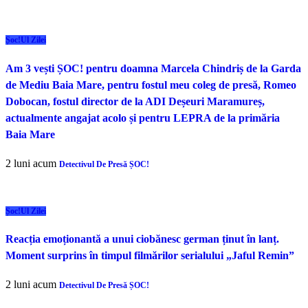
Șoc!ul Zilei
Am 3 vești ȘOC! pentru doamna Marcela Chindriș de la Garda
de Mediu Baia Mare, pentru fostul meu coleg de presă, Romeo
Dobocan, fostul director de la ADI Deșeuri Maramureș,
actualmente angajat acolo și pentru LEPRA de la primăria
Baia Mare
2 luni acum
Detectivul De Presă ȘOC!
Șoc!ul Zilei
Reacția emoționantă a unui ciobănesc german ținut în lanț.
Moment surprins în timpul filmărilor serialului „Jaful Remin”
2 luni acum
Detectivul De Presă ȘOC!