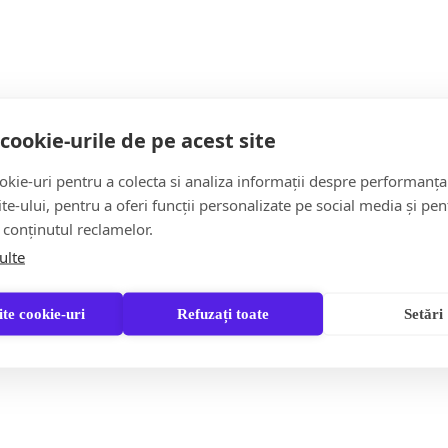
cookie-urile de pe acest site
kie-uri pentru a colecta si analiza informații despre performanța
r din Cavnic, Maramureș după ce primarul Vladimir Petruț a dec
site-ului, pentru a oferi funcții personalizate pe social media și pen
 conținutul reclamelor.
ulte
lometri au fost asfaltați, în mare parte chiar și cu stratul al 
te cookie-uri
Refuzați toate
Setări
 cea mai mare investiție de până acum. Pe lângă drumurile asfal
! faptul că lucrările vor mai continua câteva zile, atât cât ti