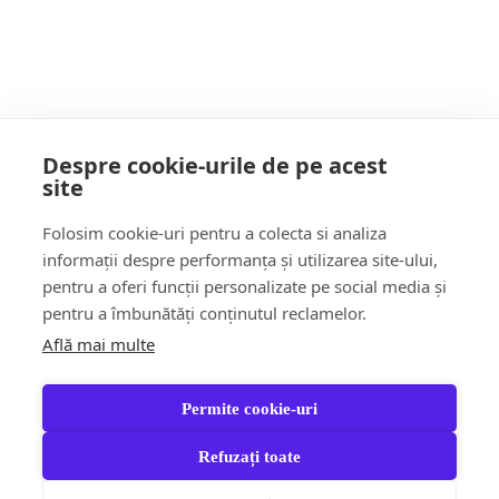
INTERNAȚI aseară în spital
POATE AI RATAT
Despre cookie-urile de pe acest
site
Follow Us:
Folosim cookie-uri pentru a colecta si analiza
FACEBOOK
YOUTUBE
informații despre performanța și utilizarea site-ului,
pentru a oferi funcții personalizate pe social media și
pentru a îmbunătăți conținutul reclamelor.
Află mai multe
Știri
Șoc!ul zilei Video
Momentul Zilei
Social & Comunitate
Turism & Stil de viață
Permite cookie-uri
Răspund CITITORILOR
Jungla Băimăreană
Anchete & Editorial
Tara Mea TV
Partener Recomandat
Refuzați toate
Contact
Newscrunch - Magazine & Blog
WordPress
Theme 2026 | Powered