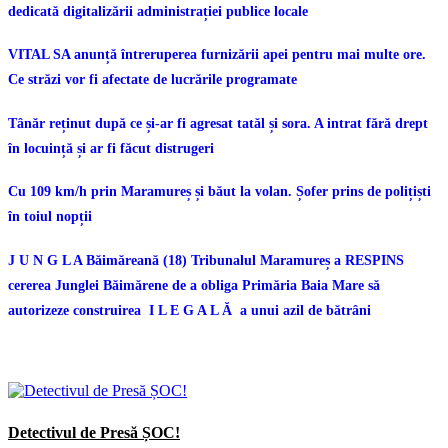
dedicată digitalizării administrației publice locale
VITAL SA anunță întreruperea furnizării apei pentru mai multe ore.
Ce străzi vor fi afectate de lucrările programate
Tânăr reținut după ce și-ar fi agresat tatăl și sora. A intrat fără drept
în locuință și ar fi făcut distrugeri
Cu 109 km/h prin Maramureș și băut la volan. Șofer prins de polițiști
în toiul nopții
J U N G L A Băimăreană (18) Tribunalul Maramureș a RESPINS
cererea Junglei Băimărene de a obliga Primăria Baia Mare să
autorizeze construirea I L E G A L Ă a unui azil de bătrâni
Detectivul de Presă ȘOC!