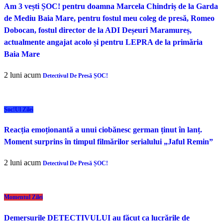
Am 3 vești ȘOC! pentru doamna Marcela Chindriș de la Garda
de Mediu Baia Mare, pentru fostul meu coleg de presă, Romeo
Dobocan, fostul director de la ADI Deșeuri Maramureș,
actualmente angajat acolo și pentru LEPRA de la primăria
Baia Mare
2 luni acum
Detectivul De Presă ȘOC!
Șoc!ul Zilei
Reacția emoționantă a unui ciobănesc german ținut în lanț.
Moment surprins în timpul filmărilor serialului „Jaful Remin”
2 luni acum
Detectivul De Presă ȘOC!
Momentul Zilei
Demersurile DETECTIVULUI au făcut ca lucrările de