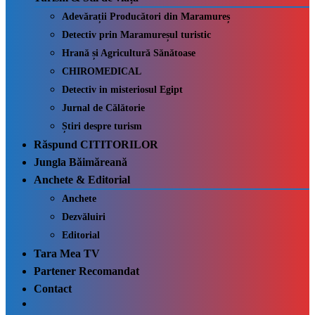
Adevărații Producători din Maramureș
Detectiv prin Maramureșul turistic
Hrană și Agricultură Sănătoase
CHIROMEDICAL
Detectiv in misteriosul Egipt
Jurnal de Călătorie
Știri despre turism
Răspund CITITORILOR
Jungla Băimăreană
Anchete & Editorial
Anchete
Dezvăluiri
Editorial
Tara Mea TV
Partener Recomandat
Contact