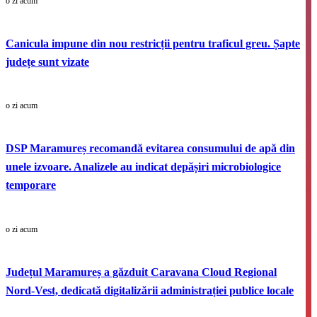
o zi acum
Canicula impune din nou restricții pentru traficul greu. Șapte
județe sunt vizate
o zi acum
DSP Maramureș recomandă evitarea consumului de apă din
unele izvoare. Analizele au indicat depășiri microbiologice
temporare
o zi acum
Județul Maramureș a găzduit Caravana Cloud Regional
Nord-Vest, dedicată digitalizării administrației publice locale