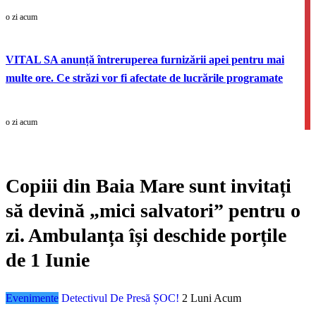
o zi acum
VITAL SA anunță întreruperea furnizării apei pentru mai
multe ore. Ce străzi vor fi afectate de lucrările programate
o zi acum
Copiii din Baia Mare sunt invitați
să devină „mici salvatori” pentru o
zi. Ambulanța își deschide porțile
de 1 Iunie
Evenimente
Detectivul De Presă ȘOC!
2 Luni Acum