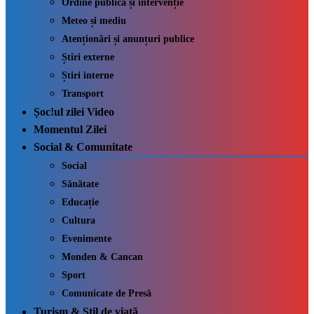
Ordine publică și intervenție
Meteo și mediu
Atenționări și anunțuri publice
Știri externe
Știri interne
Transport
Șoc!ul zilei Video
Momentul Zilei
Social & Comunitate
Social
Sănătate
Educație
Cultura
Evenimente
Monden & Cancan
Sport
Comunicate de Presă
Turism & Stil de viață