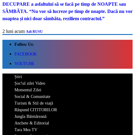
DECUPARE a asfaltului să se facă pe timp de NOAPTE sau
SÂMBĂTA. “Nu vor să lucreze pe timp de noapte. Dacă nu vor
noaptea și nici doar sâmbăta, reziliem contractul.”
2 luni acum
Adi RUSU
Follow Us:
FACEBOOK
YOUTUBE
Știri
Șoc!ul zilei Video
Momentul Zilei
Social & Comunitate
Turism & Stil de viață
Răspund CITITORILOR
Jungla Băimăreană
Anchete & Editorial
Tara Mea TV