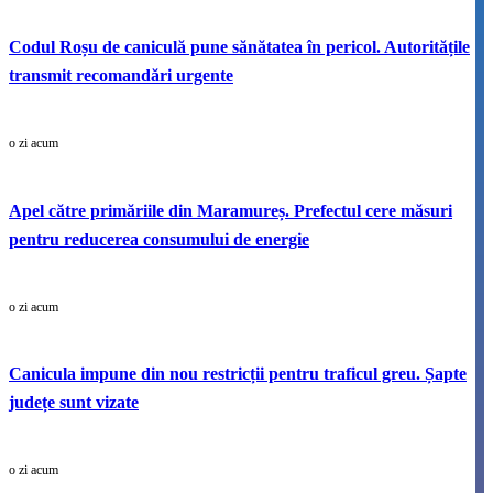
Codul Roșu de caniculă pune sănătatea în pericol. Autoritățile
transmit recomandări urgente
o zi acum
Apel către primăriile din Maramureș. Prefectul cere măsuri
pentru reducerea consumului de energie
o zi acum
Canicula impune din nou restricții pentru traficul greu. Șapte
județe sunt vizate
o zi acum