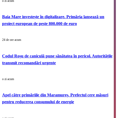
o zi acum
Baia Mare investește în digitalizare. Primăria lansează un
proiect european de peste 800.000 de euro
24 de ore acum
Codul Roșu de caniculă pune sănătatea în pericol. Autoritățile
transmit recomandări urgente
o zi acum
Apel către primăriile din Maramureș. Prefectul cere măsuri
pentru reducerea consumului de energie