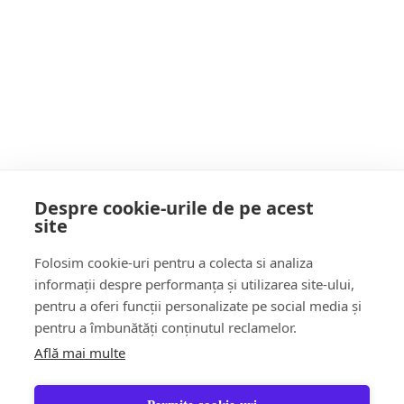
Senatorul Țâgârlaș: Sălile de JOCURI de
NOROC nu vor mai fi amplasate lângă
ȘCOLI, LOCURI DE JOACĂ sau BISERICI
POATE AI RATAT
Despre cookie-urile de pe acest
site
Follow Us:
Folosim cookie-uri pentru a colecta si analiza
FACEBOOK
YOUTUBE
informații despre performanța și utilizarea site-ului,
pentru a oferi funcții personalizate pe social media și
pentru a îmbunătăți conținutul reclamelor.
Află mai multe
Știri
Șoc!ul zilei Video
Momentul Zilei
Social & Comunitate
Turism & Stil de viață