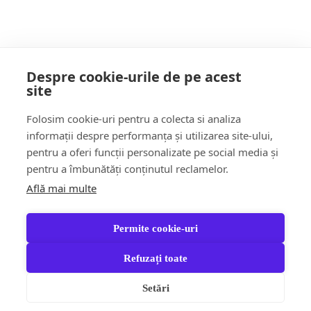
POATE AI RATAT
Despre cookie-urile de pe acest
site
Follow Us:
Folosim cookie-uri pentru a colecta si analiza
FACEBOOK
YOUTUBE
informații despre performanța și utilizarea site-ului,
pentru a oferi funcții personalizate pe social media și
pentru a îmbunătăți conținutul reclamelor.
Află mai multe
Știri
Șoc!ul zilei Video
Momentul Zilei
Social & Comunitate
Turism & Stil de viață
Permite cookie-uri
Răspund CITITORILOR
Jungla Băimăreană
Anchete & Editorial
Tara Mea TV
Partener Recomandat
Refuzați toate
Contact
Newscrunch - Magazine & Blog
WordPress
Theme 2026 | Powered
Setări
By
SpiceThemes