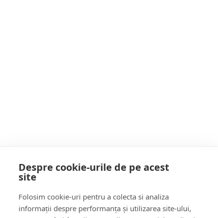
Postarea anterioară
Momentul Zilei: câtă mâncare ați aruncat?
Postarea următoare
Ninsori viscolite și vânt puternic în
Maramureș. Intervenții masive pe drumurile
naționale și județene
POATE AI RATAT
Despre cookie-urile de pe acest
site
Follow Us:
Folosim cookie-uri pentru a colecta si analiza
FACEBOOK
YOUTUBE
informații despre performanța și utilizarea site-ului,