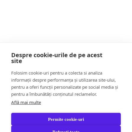
Judetean de Urgenta „Dr Constantin Opris”
Baia -Mare!
POATE AI RATAT
Despre cookie-urile de pe acest
site
Follow Us:
Folosim cookie-uri pentru a colecta si analiza
FACEBOOK
YOUTUBE
informații despre performanța și utilizarea site-ului,
pentru a oferi funcții personalizate pe social media și
pentru a îmbunătăți conținutul reclamelor.
Află mai multe
Știri
Șoc!ul zilei Video
Momentul Zilei
Social & Comunitate
Turism & Stil de viață
Permite cookie-uri
Răspund CITITORILOR
Jungla Băimăreană
Anchete & Editorial
Tara Mea TV
Partener Recomandat
Refuzați toate