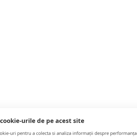
 de România așa cum nu și-a bătut joc de România nimeni în u
i moțiuni.”, a spus președintele PNL Ludovic Orban.
ă și divizare” și începe „o perioadă de construcție, modernizar
 ministru, liderul PNL a spus că, în cazul în care există posibi
ibil, iar președintele ne va solicita să formăm guvernul, PNL î
românii au scăpat de o guvernare dezastruoasă, care vreme de 
ru a împiedica abuzurile PSD în justiție, în economie, ne-am lu
cookie-urile de pe acest site
pentru a sancționa abuzurile guvernării. Este timpul reconstruc
kie-uri pentru a colecta si analiza informații despre performanța