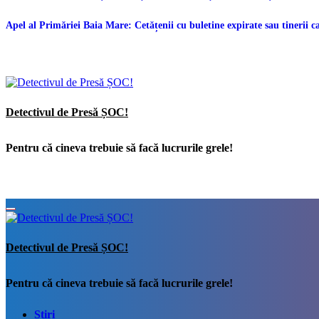
Apel al Primăriei Baia Mare: Cetățenii cu buletine expirate sau tinerii ca
Detectivul de Presă ȘOC!
Pentru că cineva trebuie să facă lucrurile grele!
Detectivul de Presă ȘOC!
Pentru că cineva trebuie să facă lucrurile grele!
Știri