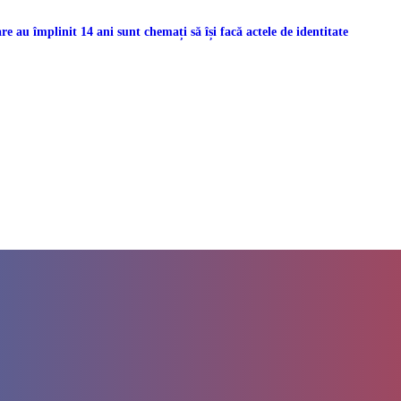
re au împlinit 14 ani sunt chemați să își facă actele de identitate