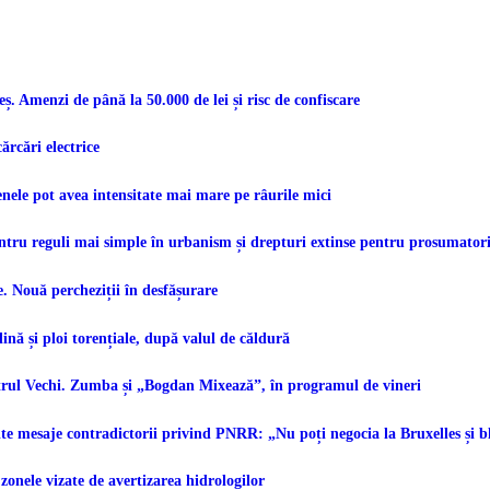
 Amenzi de până la 50.000 de lei și risc de confiscare
ărcări electrice
ele pot avea intensitate mai mare pe râurile mici
ntru reguli mai simple în urbanism și drepturi extinse pentru prosumator
e. Nouă percheziții în desfășurare
nă și ploi torențiale, după valul de căldură
ntrul Vechi. Zumba și „Bogdan Mixează”, în programul de vineri
e mesaje contradictorii privind PNRR: „Nu poți negocia la Bruxelles și b
zonele vizate de avertizarea hidrologilor