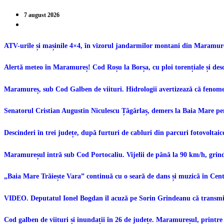
7 august 2026
ATV-urile și mașinile 4×4, în vizorul jandarmilor montani din Maramureș.
Alertă meteo în Maramureș! Cod Roșu la Borșa, cu ploi torențiale și desc
Maramureș, sub Cod Galben de viituri. Hidrologii avertizează că fenomen
Senatorul Cristian Augustin Niculescu Țâgârlaș, demers la Baia Mare pe
Descinderi în trei județe, după furturi de cabluri din parcuri fotovoltaic
Maramureșul intră sub Cod Portocaliu. Vijelii de până la 90 km/h, grindi
„Baia Mare Trăiește Vara” continuă cu o seară de dans și muzică în Ce
VIDEO. Deputatul Ionel Bogdan îl acuză pe Sorin Grindeanu că transmit
Cod galben de viituri și inundații în 26 de județe. Maramureșul, printre 