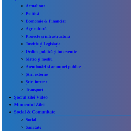
Actualitate
Politică
Economie & Financiar
Agricultură
Proiecte și infrastructură
Justiție și Legislație
Ordine publică și intervenție
Meteo și mediu
Atenționări și anunțuri publice
Știri externe
Știri interne
Transport
Șoc!ul zilei Video
Momentul Zilei
Social & Comunitate
Social
Sănătate