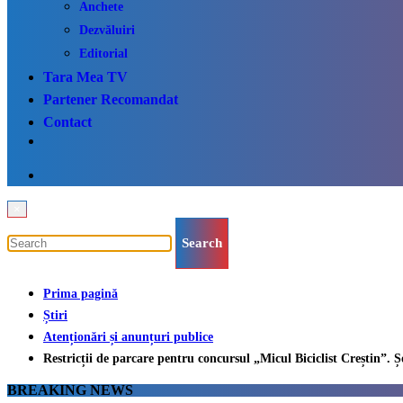
Anchete
Dezvăluiri
Editorial
Tara Mea TV
Partener Recomandat
Contact
×
Prima pagină
Știri
Atenționări și anunțuri publice
Restricții de parcare pentru concursul „Micul Biciclist Creștin”. Ș
BREAKING NEWS