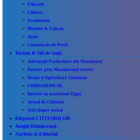
Educație
Cultura
Evenimente
Monden & Cancan
Sport
Comunicate de Presă
Turism & Stil de viață
Adevărații Producători din Maramureș
Detectiv prin Maramureșul turistic
Hrană și Agricultură Sănătoase
CHIROMEDICAL
Detectiv in misteriosul Egipt
Jurnal de Călătorie
Știri despre turism
Răspund CITITORILOR
Jungla Băimăreană
Anchete & Editorial