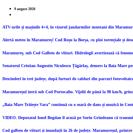
9 august 2026
ATV-urile și mașinile 4×4, în vizorul jandarmilor montani din Maramureș.
Alertă meteo în Maramureș! Cod Roșu la Borșa, cu ploi torențiale și desc
Maramureș, sub Cod Galben de viituri. Hidrologii avertizează că fenomen
Senatorul Cristian Augustin Niculescu Țâgârlaș, demers la Baia Mare pe
Descinderi în trei județe, după furturi de cabluri din parcuri fotovoltaic
Maramureșul intră sub Cod Portocaliu. Vijelii de până la 90 km/h, grindi
„Baia Mare Trăiește Vara” continuă cu o seară de dans și muzică în Ce
VIDEO. Deputatul Ionel Bogdan îl acuză pe Sorin Grindeanu că transmit
Cod galben de viituri și inundații în 26 de județe. Maramureșul, printre 