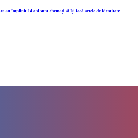
re au împlinit 14 ani sunt chemați să își facă actele de identitate