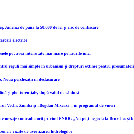
 Amenzi de până la 50.000 de lei și risc de confiscare
ărcări electrice
ele pot avea intensitate mai mare pe râurile mici
ntru reguli mai simple în urbanism și drepturi extinse pentru prosumator
e. Nouă percheziții în desfășurare
nă și ploi torențiale, după valul de căldură
ntrul Vechi. Zumba și „Bogdan Mixează”, în programul de vineri
e mesaje contradictorii privind PNRR: „Nu poți negocia la Bruxelles și b
zonele vizate de avertizarea hidrologilor