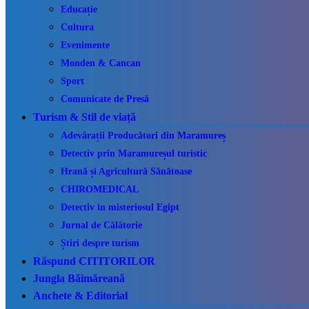
Educație
Cultura
Evenimente
Monden & Cancan
Sport
Comunicate de Presă
Turism & Stil de viață
Adevărații Producători din Maramureș
Detectiv prin Maramureșul turistic
Hrană și Agricultură Sănătoase
CHIROMEDICAL
Detectiv in misteriosul Egipt
Jurnal de Călătorie
Știri despre turism
Răspund CITITORILOR
Jungla Băimăreană
Anchete & Editorial