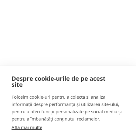
Postarea următoare
Sighetu Marmației sărbătorește Ziua Copilului
cu activități pentru sute de copii. Cros,
flashmob, ateliere și observații astronomice în
Grădina Morii
POATE AI RATAT
Despre cookie-urile de pe acest
site
Follow Us:
Folosim cookie-uri pentru a colecta si analiza
FACEBOOK
YOUTUBE
informații despre performanța și utilizarea site-ului,
pentru a oferi funcții personalizate pe social media și
pentru a îmbunătăți conținutul reclamelor.
Află mai multe
Știri
Șoc!ul zilei Video
Momentul Zilei