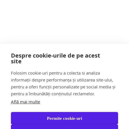
mai mulți pentru SPITALE”
POATE AI RATAT
Despre cookie-urile de pe acest
site
Follow Us:
Folosim cookie-uri pentru a colecta si analiza
FACEBOOK
YOUTUBE
informații despre performanța și utilizarea site-ului,
pentru a oferi funcții personalizate pe social media și
pentru a îmbunătăți conținutul reclamelor.
Află mai multe
Știri
Șoc!ul zilei Video
Momentul Zilei
Social & Comunitate
Turism & Stil de viață
Permite cookie-uri
Răspund CITITORILOR
Jungla Băimăreană
Anchete & Editorial
Tara Mea TV
Partener Recomandat